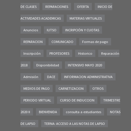
DE CLASES
REPARACIONES
OFERTA
INICIO DE
ACTIVIDADES ACADEMICAS
MATERIAS VIRTUALES
Anuncios
IUTSO
INCRIPCIÓN Y CUOTAS
REPARACION
COMUNICADO
Formas de pago
Inscripción
PROFESORES
Historico
Reparación
2018
Disponibilidad
INTENSIVO MAYO 2020
Admisión
DACE
INFORMACION ADMINISTRATIVA
MEDIOS DE PAGO
CARNETIZACION
OTROS
PERIODO VIRTUAL
CURSO DE INDUCCION
TRIMESTRE
2020 II
BIENVENIDA
consulta a estudiantes
NOTAS
DE LAPSO
TERNA: ACCESO A LAS NOTAS DE LAPSO